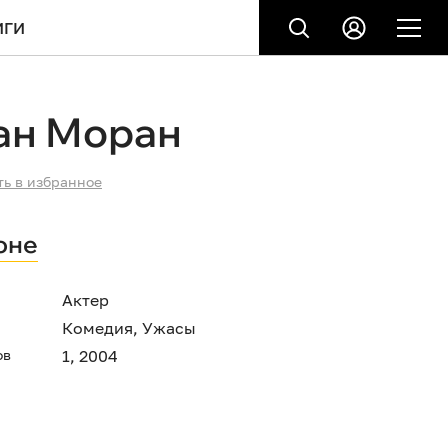
ИГИ
ан Моран
ть в избранное
оне
Актер
Комедия
,
Ужасы
ов
1, 2004