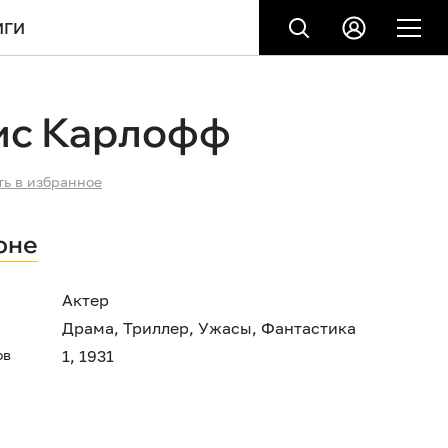
ИГИ
ис Карлофф
ть в избранное
оне
Актер
Драма
,
Триллер
,
Ужасы
,
Фантастика
ов
1, 1931