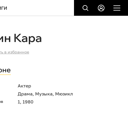
ИГИ
ин Кара
ть в избранное
оне
Актер
Драма
,
Музыка
,
Мюзикл
ов
1, 1980