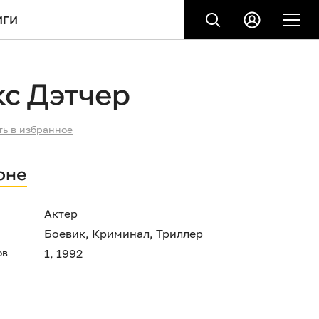
ИГИ
с Дэтчер
ть в избранное
оне
Актер
Боевик
,
Криминал
,
Триллер
ов
1, 1992