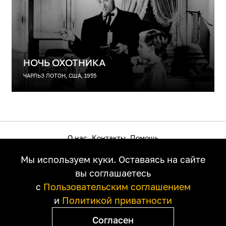
НОЧЬ ОХОТНИКА
ЧАРЛЬЗ ЛОТОН, США, 1955
О нас
Контакты
Помощь
Как смотреть на телевизоре
Пользовательское соглашение
Мы используем куки. Оставаясь на сайте
Политика приватности
Правообладателям
вы соглашаетесь
с
Пользовательским соглашением
и
Политикой приватности
Согласен