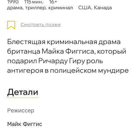
1990
115 мин.
16+
драма
,
триллер
,
криминал
США
,
Канада
Смотреть позже
Блестящая криминальная драма
британца Майка Фиггиса, который
подарил Ричарду Гиру роль
антигероя в полицейском мундире
Детали
Режиссер
Майк Фиггис