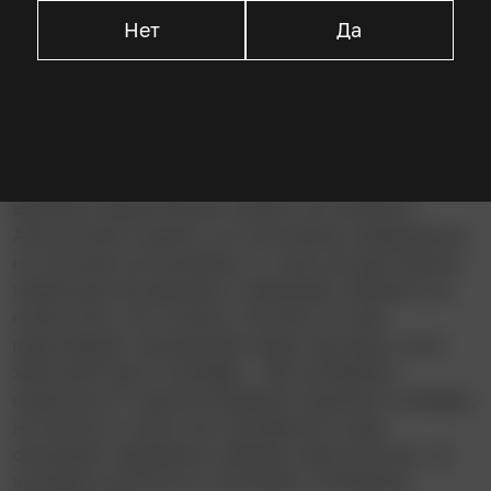
Нет
Да
Описание
Представьте – вы просыпаетесь в какой-то
ванной и решительно ничего не помните.
Алкоголики оценят, но состояние совершенно
не похоже на похмелье. К тому же вам звонит
некий доктор Дэниел и убеждает убежать из
отеля (ага, это отель!), потому что вас
преследуют нехорошие люди. Да еще и этот
женский труп в номере… Вы успеваете
скрыться от группы бледных мужчин в плащах,
но легче от этого не становится: в вас
опознают серийного убийцу проституток, за
которым охотятся и полиция, и бледные