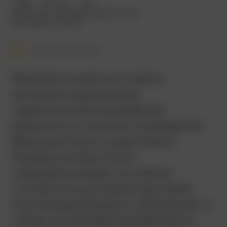
1998
112 мин.
18+
детектив
,
триллер
,
фантастика
Австралия
,
США
Смотреть позже
Мир без солнечного света,
контроль над разумом,
переплетение кошмарной
реальности и жутких сновидений…
Мрачный техно-нуар Алекса
Пройаса не был понят
современниками, но сейчас
считается культовой классикой,
проложившей дорогу «Матрице»; к
слову, эпопея братьев Вачовски