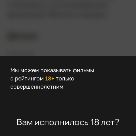
снималась с использованием
декораций «Тёмного города».
Детали
Режиссер
Алекс Пройас
Мы можем показывать фильмы
с рейтингом
18+
только
В ролях
совершеннолетним
Руфус Сьюэлл
Уильям Хёрт
Кифер Сазерленд
Вам исполнилось 18 лет?
Дженнифер Коннелли
Ричард О’Брайэн