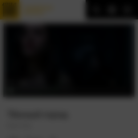
Трофейные
фильмы
Тёмный город
Dark City