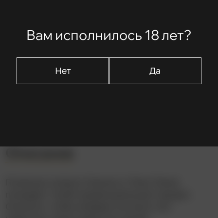
В ролях
Вам исполнилось 18 лет?
Тисю Рю
Тиэко Хигасияма
Сэцуко Хара
Нет
Да
Харуко Сугимура
Со Ямамура
Описание
Пожилые супруги Сюкиси и Томи Томиэ
покидают тихий провинциальный городок
Ономити, чтобы впервые за много лет