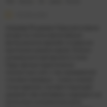
1953
136 мин.
18+
драма
Япония
Смотреть позже
Шедевр Ясудзиро Одзу регулярно
входит в списки величайших
фильмов всех времён по версии
критиков и режиссеров. Эталон
уникального авторского стиля
Одзу: фильм практически
полностью снят с так называемой
«татами-камеры» – очень низкой
точки зрения, соответствующей
уровню глаз человека, сидящего на
японском соломенном мате.