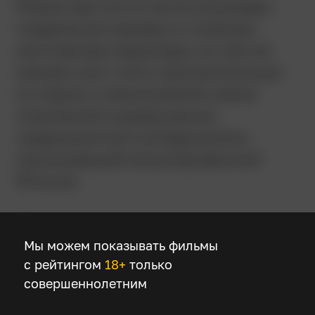
Режиссер почти не использовал
подвижную камеру и сложные
монтажные переходы, но тем не
менее смог снять пронзительную
историю о неминуемой смене
поколений и разрушении
традиционного уклада жизни
проигравшей оккупированной
Японии.
Детали
Мы можем показывать фильмы
с рейтингом
18+
только
Режиссер
совершеннолетним
Ясудзиро Одзу