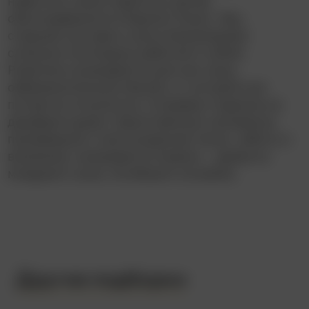
навестить своих взрослых детей,
обосновавшихся в бурном Токио. Увы,
старший сын-врач и дочь-бизнесвумен
слишком поглощены работой и собой.
Родители оказываются для них лишь
обременительной обузой, от которой они
пытаются откупиться, отправив стариков на
дешёвый курорт. Единственным человеком,
проявившим к ним искреннее тепло, заботу и
внимание, оказывается Норико – вдова их
младшего сына, погибшего на войне.
Другие подборки