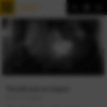
Трофейные
фильмы
Токийская история
Tokyo monogatari