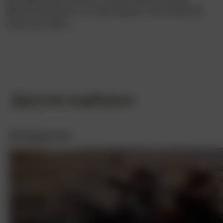
двумя бандами, он преследует собственную
скрытую цель...
Другие подборки
Интересное