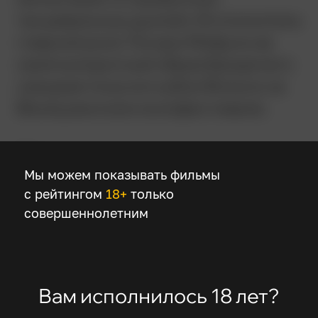
танцевальных дуэлей. Исполнитель
главной роли Тосиро Мифунэ за
свой колоритный образ бродячего
самурая получил кубок Вольпи на
Венецианском кинофестивале.
Детали
Мы можем показывать фильмы
с рейтингом
18+
только
Режиссер
совершеннолетним
Акира Куросава
В ролях
Вам исполнилось 18 лет?
Тосиро Мифунэ