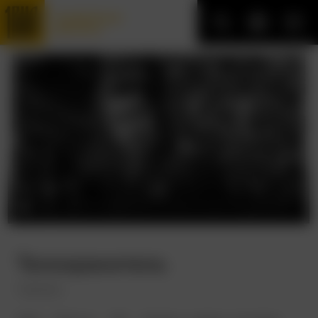
Трофейные
фильмы
Телохранитель
Yojinbo