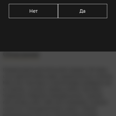
Тацуя Накадаи
Ёко Цукаса
Нет
Да
Исудзу Ямада
Даисукэ Като
Описание
Провинциальный японский городок XIX века
стал ареной войны двух криминальных кланов.
Местные торговцы и шелкопряды доведены до
отчаяния, а улицы города усеяны трупами.
Угрюмый и бедный самурай-ронин, оценив
обстановку взял себе имя Сандзюро и решил
наняться телохранителем сразу к обоим
враждующим боссам. Балансируя между