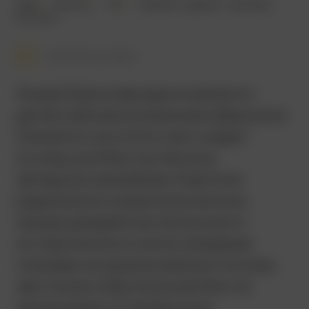
1961
110 мин.
18+
боевик
,
драма
,
триллер
Япония
Смотреть позже
Акира Куросава вдохновлялся
детективными романами Дашиэла
Хэммета, а в итоге сам создал
основу для бесчисленных
западных ремейков. Картина
радикально изменила каноны
жанра дзидайгэки (японского
исторического кино), впервые
показав на экране реалистичные,
жестокие и брутальные бои на
мечах вместо привычных