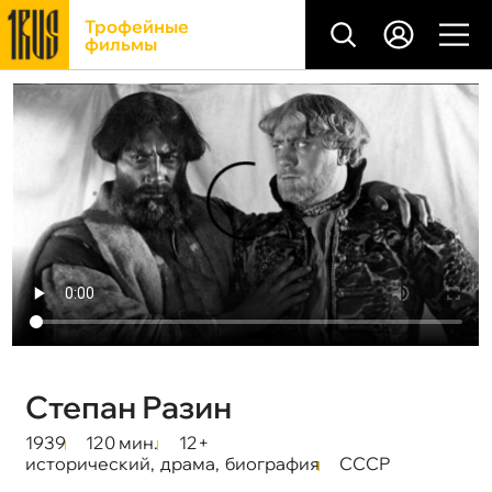
Трофейные
фильмы
Степан Разин
1939
120 мин.
12+
исторический
,
драма
,
биография
СССР