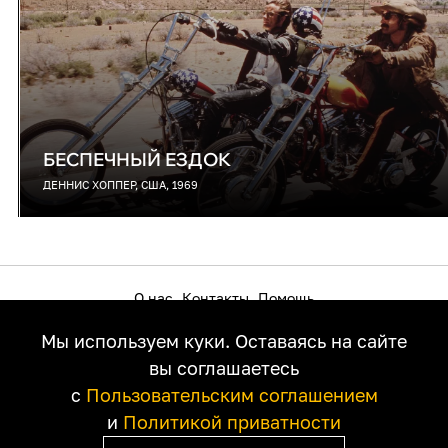
БЕСПЕЧНЫЙ ЕЗДОК
ДЕННИС ХОППЕР, США, 1969
О нас
Контакты
Помощь
Как смотреть на телевизоре
Пользовательское соглашение
Мы используем куки. Оставаясь на сайте
Политика приватности
Правообладателям
вы соглашаетесь
с
Пользовательским соглашением
и
Политикой приватности