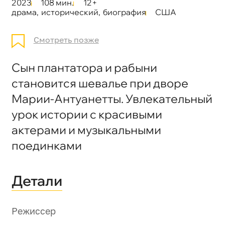
2023
108 мин.
12+
драма
,
исторический
,
биография
США
Смотреть позже
Сын плантатора и рабыни
становится шевалье при дворе
Марии-Антуанетты. Увлекательный
урок истории с красивыми
актерами и музыкальными
поединками
Детали
Режиссер