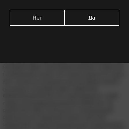
Марисоль Николс
Энн Арчер
Нет
Да
Описание
Уэйд Портер – успешный молодой бизнесмен,
который живет счастливой жизнью с невестой
и маленьким сыном. Его жизнь рушится в один
миг: ночью он услышал шум во дворе, вышел
на улицу и случайно убил грабителя
бейсбольной битой. Его приговорили к трём
годам за непредумышленное убийство. За
решёткой Уэйд столкнулся с шокирующей
реальностью тюремной жизни: жесткой
иерархией, коррумпированными охранниками,