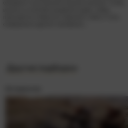
бандами и постоянной угрозой насилия. Чтобы
выжить в этой беспощадной среде, Уэйду
приходится отбросить прежнего себя и стать
совершенно другим человеком…
Другие подборки
Интересное