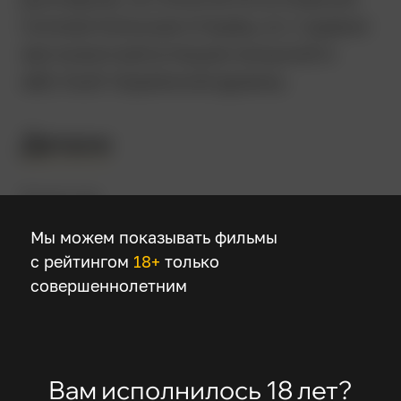
положительные отзывы, а с годами
заслужил репутацию мощной и
жёсткой тюремной драмы.
Детали
Режиссер
Рик Роман Во
Мы можем показывать фильмы
с рейтингом
18+
только
совершеннолетним
В ролях
Стивен Дорфф
Вэл Килмер
Хэролд Перрино
Вам исполнилось 18 лет?