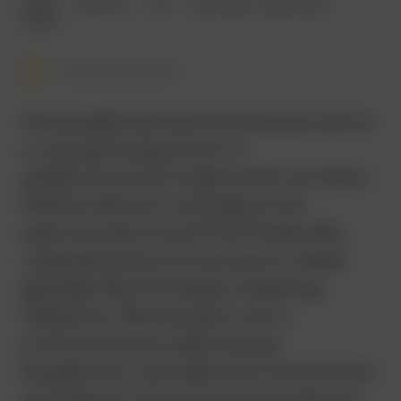
2008
104 мин.
18+
триллер
,
криминал
США
Смотреть позже
Напряжённая криминальная лента
о суровой реальности
американской тюремной системы.
Режиссером и сценаристом
картины выступил Рик Роман Во,
главные роли исполнили Стивен
Дорфф, Вэл Килмер и Гарольд
Перрино. Фильм был снят с
относительно небольшим
бюджетом, примерно в 3 миллиона
долларов, но получил в основном