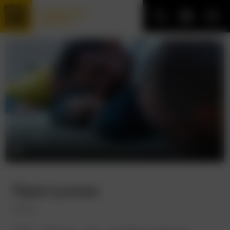
Трофейные
фильмы
Преступник
Felon