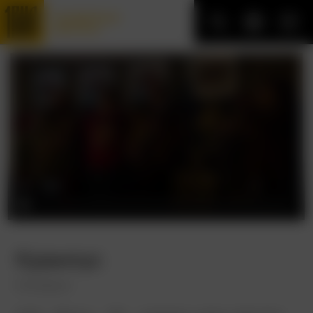
Трофейные
фильмы
Крампус
Krampus