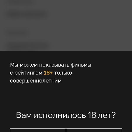
Режиссер
Майкл Догерти
В ролях
Эмджей Энтони
Адам Скотт
Тони Коллетт
Мы можем показывать фильмы
Стефания Оуэн
с рейтингом
18+
только
Криста Штадлер
совершеннолетним
Описание
Вам исполнилось 18 лет?
Макс Энгель – двенадцатилетний мальчик,