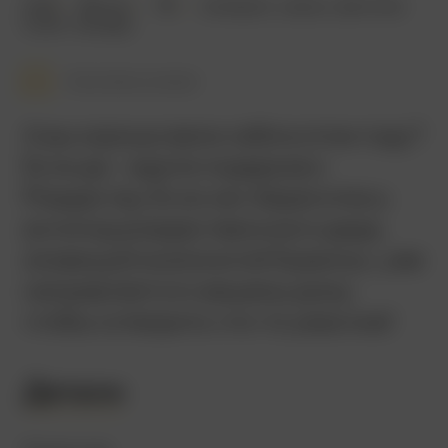
2015
98 мин.
18+
комедия
,
ужасы
,
фэнтези
США
,
Канада
Смотреть позже
А вы хорошо вели себя в этом году?
Если да – ждите подарков к
Рождеству. Если нет, берегитесь:
антипод рождественского деда,
зловещий козлоногий Крампус, уже
направляется к вашему дому,
чтобы сотворить что-то ужасное!
Детали