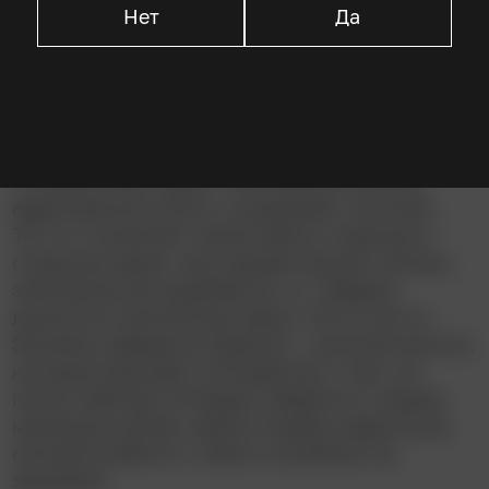
который изо всех своих подростковых сил
Нет
Да
старается верить в рождественские чудеса. Но
как тут сохранить веру и праздничное
настроение, если члены твоей семьи, эти
противные взрослые, то и дело грызутся
между собой и все портят! Доведенный до
отчаянья Макс берет собственное письмо,
адресованное Санте, и разрывает пополам.
Тут-то и начинают происходить странные и
страшные вещи: над городом бушует метель,
электричество вырубается, а с чердака
доносятся непонятные звуки. Это в гости к
Энгелям наведался Крампус – рогатый монстр,
который приходит в Рождество к тем, кто
плохо себя вел. В общем, уберите от экрана
маленьких детей, зовите скорее подростков,
смотрите вместе с ними и пугайтесь на
здоровье!