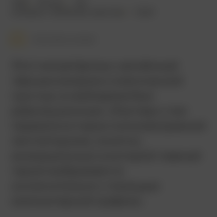
1995
99 мин.
18+
комедия
,
семейный
,
фэнтези
США
Смотреть позже
Этот милый фильм, напоённый
чёрным юмором и элегической
грустью, в своё время был
революционным. «Каспер» стал
первой в истории полнометражной
лентой (кроме, понятно,
анимационных), в которой главный
герой изображается
исключительно с помощью
компьютерной графики.