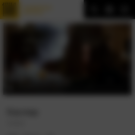
Трофейные
фильмы
Каспер
Casper