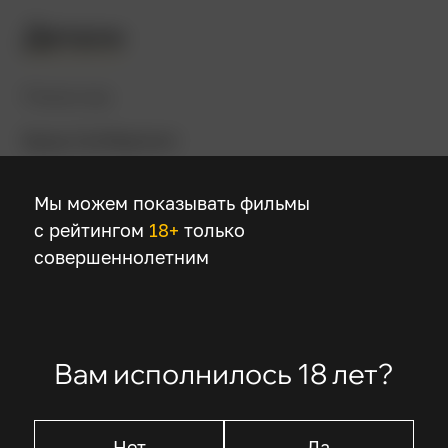
Детали
Режиссер
Брэд Силберлинг
В ролях
Мы можем показывать фильмы
с рейтингом
18+
только
Билл Пуллман
совершеннолетним
Кристина Риччи
Чонси Леопарди
Спенсер Врумэн
Малачи Пирсон
Вам исполнилось 18 лет?
Нет
Да