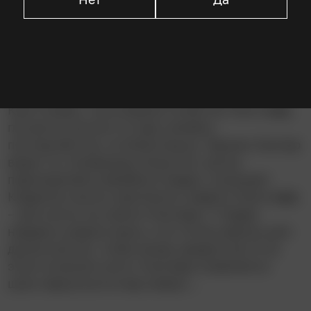
Описание
Дружелюбное привидение снова в строю –
разумеется, с Призрачным Трио своих дядей.
Избалованная наследница Кэрриган
Криттенден, получившая поместье Уипстафф,
пытается изгнать оттуда семейку
полтергейстов, но безуспешно. Однако Каспер
видит по телевизору юную Кэт, дочку
паратерапевта Джеймса Харви, и внушает
Кэрриган мысль пригласить Харви в Уипстафф
– для охоты на самого Каспера. У Харви
недавно умерла жена, и он готов сделать для
духов многое, чтобы вновь увидеть её. И на
этом сложном пути к Каспера появляется
шанс вернуться в мир живых…