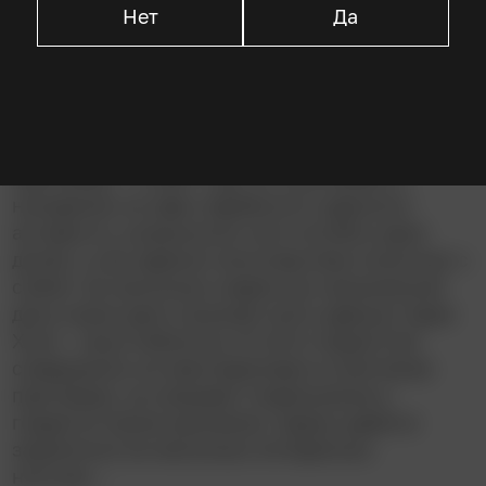
Нет
Да
Описание
Ку-клукс-клановец Сэм Кейхолл уже третий
десяток лет ждёт исполнения смертного
приговора – в 1967 году он участвовал в
нападении на офис еврейского адвоката-
активиста, в результате чего погибло двое
детей, а сам адвокат впоследствии покончил с
собой. За несколько недель до назначенной
даты казни дело начинает рыть адвокат Адам
Холл – внук Кейхолла. И хотя старый Сэм
совершенно не заинтересован в смягчении
приговора, не называет подельников и
гордится своим расизмом, Адаму удаётся
зацепиться за несколько интересных
ниточек…