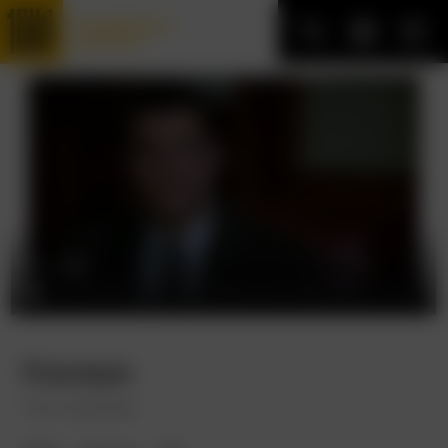
Трофейные
фильмы
Камера
The Chamber