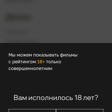
Детали
Режиссер
Джеймс Фоули
Мы можем показывать фильмы
В ролях
с рейтингом
18+
только
совершеннолетним
Крис О’Доннелл
Джин Хэкмен
Фэй Данауэй
Роберт Проски
Вам исполнилось 18 лет?
Рэймонд Дж. Бэрри