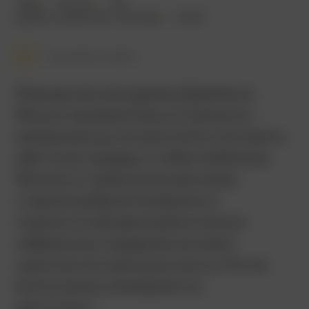
1996
113 мин.
18+
драма
,
криминал
,
триллер
США
Смотреть позже
Юридическая драма Джеймса
Фоули провалилась в прокате –
американцы не захотели смотреть
жёсткую правду о себе любимых.
Фильм о глубинном расизме
старой доброй Америки и
подлости её демократически
избранных лидеров не имел
шансов на хорошую кассу. Но не
всё в жизни измеряется
деньгами…