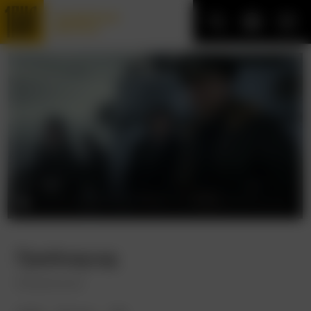
Трофейные
фильмы
Грейхаунд
Greyhound