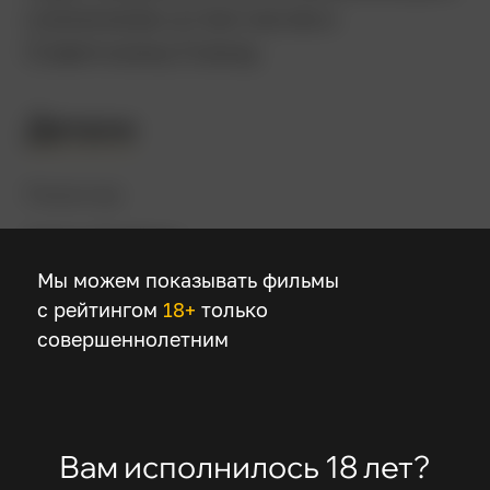
союзникам, в том числе и
Советскому Союзу.
Детали
Режиссер
Аарон Шнайдер
Мы можем показывать фильмы
с рейтингом
18+
только
В ролях
совершеннолетним
Том Хэнкс
Элизабет Шу
Стивен Грэм
Крэйг Тейт
Вам исполнилось 18 лет?
Роб Морган