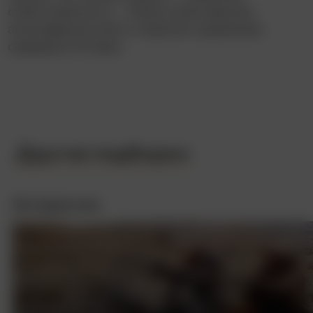
ответственность… Очень качественное
атмосферное кино о морских сражениях
середины XX века.
Другие подборки
Интересное