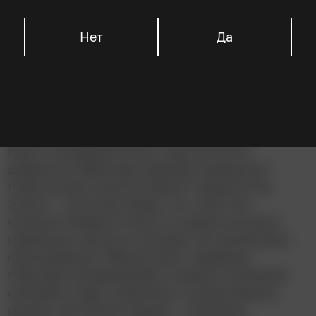
Нет
Да
Описание
Самым страшным местом Атлантики для
американских судов была «Чёрная яма» –
место посередине пути, куда не могла
добраться береговая авиация прикрытия.
Глава конвоя капитан Эрнест Краузе (Том
Хэнкс) – опытный моряк, но у него нет
никакого боевого опыта, он даже не может
нормально заснуть в походе. На третий день
прохождения «Чёрной ямы» немецкие
подлодки обнаруживают конвой и начинают
атаковать суда с военным и гуманитарным
грузом. На плечах Краузе – огромная