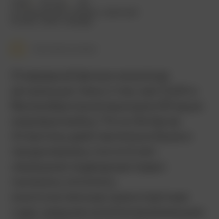
2020
92 мин.
18+
исторический
,
боевик
,
военный
Китай
,
США
,
Канада
Смотреть позже
Очередной фильм на всегда
актуальную тему о том, как США и
Великобритания выиграли Вторую
мировую войну. Что ж, битва за
Атлантику действительно была и
продолжалась почти 6 лет:
немецкие подводные лодки
пытались потопить
многочисленные транспортные
суда, шедшие из Штатов воюющим