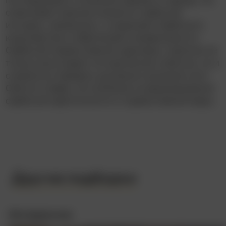
охватывает важные моменты сербской
истории, связанные с созданием Сербского
королевства и обретением независимости
Сербской православной церковью. Картина не
только воссоздает исторические события, но и
стремится передать духовное значение пути
Святого Саввы, его влияние на формирование
сербской идентичности и православной веры.
Другие подборки
Интересное