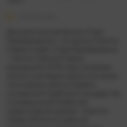
Сербия
Смотреть позже
Документальный фильм «Гора
Преображения – история о Святом
Савве» (серб. «Гора Преображења
– прича о Светом Сави»),
вышедший в 2016 году, посвящен
жизни и наследию одного из самых
почитаемых святых Сербии,
основателя Сербского государства
и независимой Сербской
православной церкви – Святого
Саввы. Фильм основан на