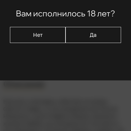
Хаджи-Александр Джурович
Вам исполнилось 18 лет?
В ролях
Лиляна Хабьянович Джурович
Нет
Да
Добривое Лазаревич
Андрей Сепетковски
Описание
Рассказ о ключевых событиях из жизни
Святого Саввы, от его рождения как Растко
Неманича, сына Стефана Немани, великого
жупана Сербии, до монашеского пострига и
последующего служения Церкви и народу. Он