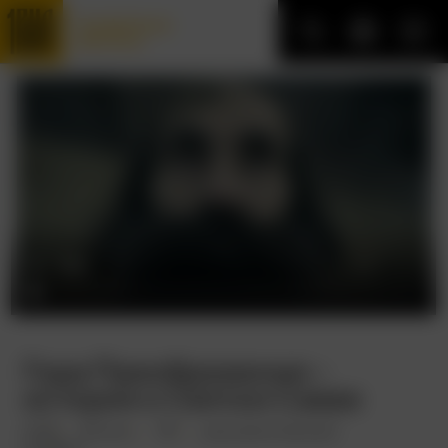
Трофейные
фильмы
Гора Преображения –
история о Святом Савве
2016
46 мин.
18+
документальный