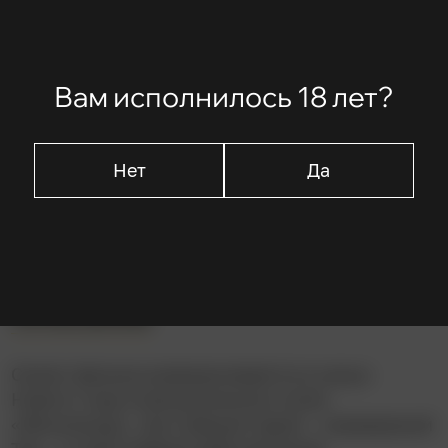
В ролях
Вам исполнилось 18 лет?
Тим Рот
Антонио Бандерас
Дженнифер Билз
Нет
Да
Пол Кальдерон
Сэмми Дэвис
Описание
Сюжет фильма разворачивается в канун
Нового года в вымышленном отеле
«Монсеньор», где главный герой – коридорный