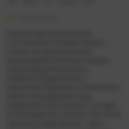
1995
98 мин.
18+
комедия
США
Смотреть позже
Необычный киноальманах,
состоящий из четырёх новелл,
снятых четырьмя разными
режиссерами: Эллисон Андерс,
Александром Рокуэллом,
Робертом Родригесом и
Квентином Тарантино. Изначально
проект планировался под
названием «Пять комнат», но один
из эпизодов так и не был снят. Из-за
принципа «один фильм – один