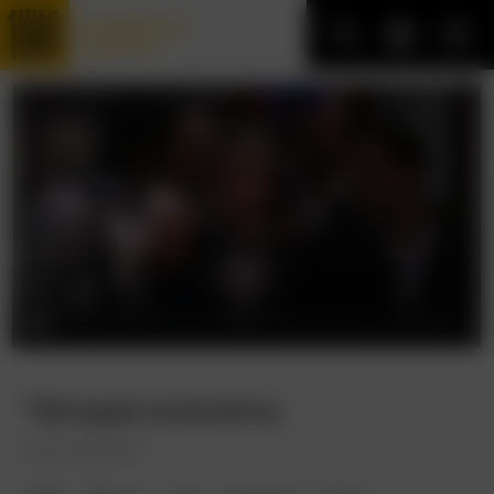
Трофейные
фильмы
Четыре комнаты
Four Rooms