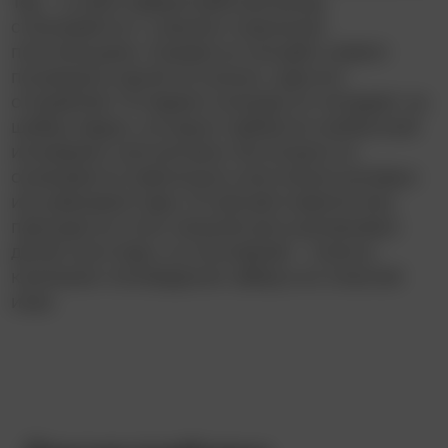
Тед – в свой первый рабочий вечер
сталкивается с самыми странными
постояльцами. Каждая из четырёх новелл
посвящена одной из комнат, куда его
отправляют. В первом эпизоде он попадает на
шабаш ведьм, которым требуется необычный
ингредиент для ритуала. Во втором он
оказывается невольным участником ролевых
игр ревнивой пары. В третьей новелле ему
приходится стать нянькой для шаловливых
детей гангстера, а в последней – помочь
компании голливудских звёзд в их опасной
игре.