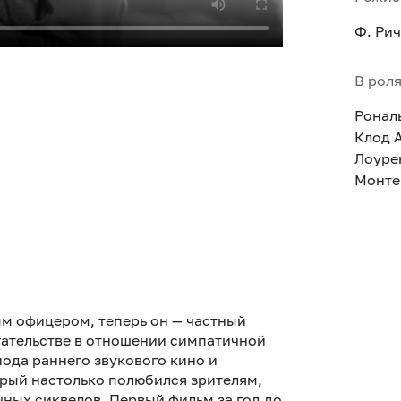
Ф. Ри
В рол
Ронал
Клод 
Лоуре
Монте
м офицером, теперь он — частный
огательстве в отношении симпатичной
ода раннего звукового кино и
орый настолько полюбился зрителям,
чных сиквелов. Первый фильм за год до