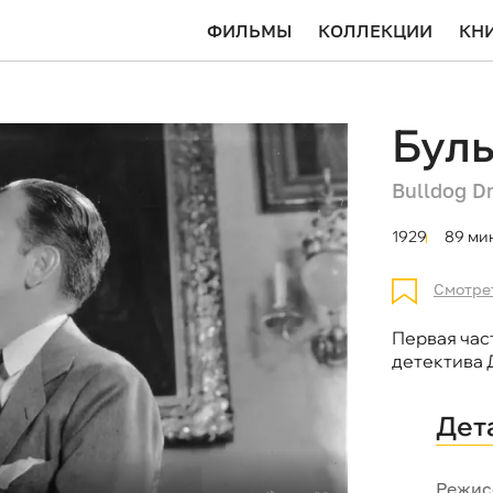
ФИЛЬМЫ
КОЛЛЕКЦИИ
КН
Бул
Bulldog 
1929
89 ми
Смотре
Первая час
детектива
Дет
Режис