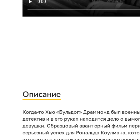
Описание
Когда-то Хью «Бульдог» Драммонд был военны
детектив и в его руках находится дело о вым
девушки. Образцовый авантюрный фильм пери
серьезный успех для Рональда Коулмана, кот
что картина выдержала еще несколько энерги