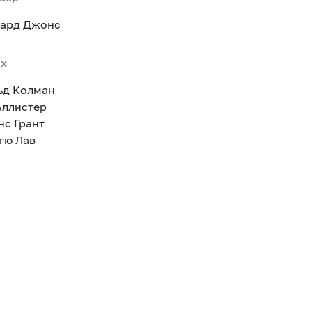
чард Джонс
ях
ьд Колман
Аллистер
нс Грант
гю Лав