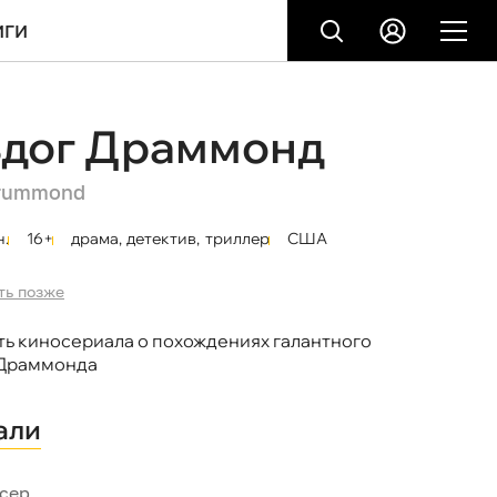
ИГИ
ьдог Драммонд
Drummond
н.
16+
драма
,
детектив
,
триллер
США
ть позже
ть киносериала о похождениях галантного
 Драммонда
али
сер