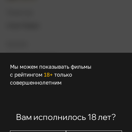
Режиссер
Ноам Мурро
В ролях
Салливан Стэплтон
Ева Грин
Мы можем показывать фильмы
Джек О’Коннелл
с рейтингом
18+
только
Каллэн Мулвей
совершеннолетним
Ханс Мэтисон
Вам исполнилось 18 лет?
Описание