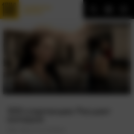
Трофейные
фильмы
300 спартанцев: Расцвет
империи
300: Rise of an Empire