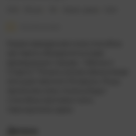
2013
102 мин.
18+
боевик
,
драма
США
Смотреть позже
Какая невиданная сила способна
заставить объединиться два
враждующих города – Афины и
Спарту? Только угроза извне в виде
могущественного Ксеркса. Лишь
заключив союз, полисы будут
способны противостоять
персидскому царю.
Детали